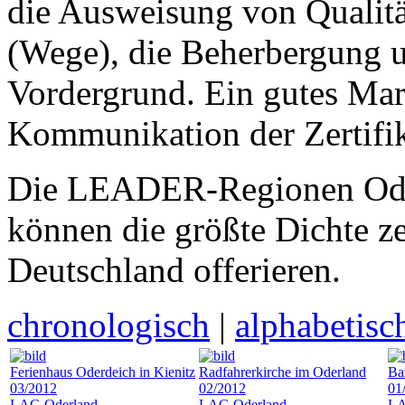
die Ausweisung von Qualität
(Wege), die Beherbergung u
Vordergrund. Ein gutes Mark
Kommunikation der Zertifik
Die LEADER-Regionen Ode
können die größte Dichte ze
Deutschland offerieren.
chronologisch
|
alphabetisc
Ferienhaus Oderdeich in Kienitz
Radfahrerkirche im Oderland
Ba
03/2012
02/2012
01
LAG Oderland
LAG Oderland
LA