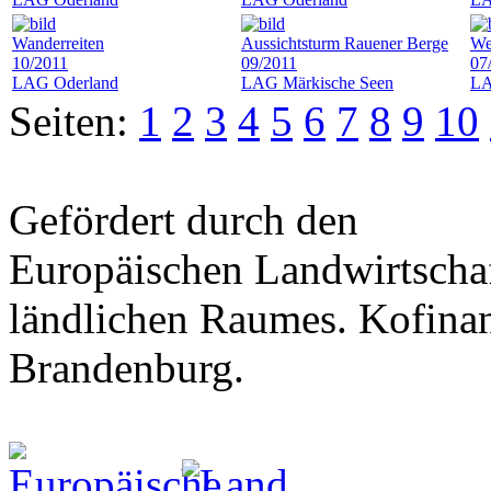
Wanderreiten
Aussichtsturm Rauener Berge
We
10/2011
09/2011
07
LAG Oderland
LAG Märkische Seen
LA
Seiten:
1
2
3
4
5
6
7
8
9
10
Gefördert durch den
Europäischen Landwirtschaf
ländlichen Raumes. Kofinan
Brandenburg.