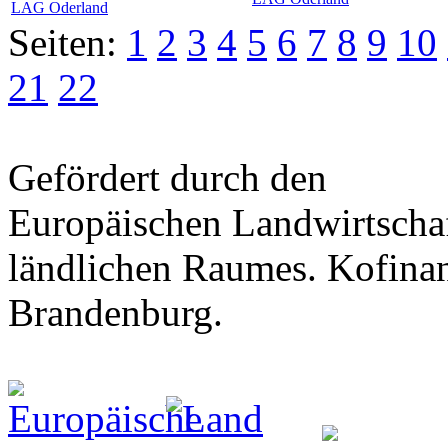
LAG Oderland
Seiten:
1
2
3
4
5
6
7
8
9
10
21
22
Gefördert durch den
Europäischen Landwirtschaf
ländlichen Raumes. Kofinan
Brandenburg.