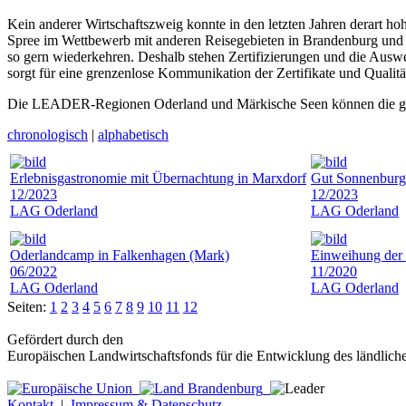
Kein anderer Wirtschaftszweig konnte in den letzten Jahren derart
Spree im Wettbewerb mit anderen Reisegebieten in Brandenburg und 
so gern wiederkehren. Deshalb stehen Zertifizierungen und die Auswe
sorgt für eine grenzenlose Kommunikation der Zertifikate und Qualität
Die LEADER-Regionen Oderland und Märkische Seen können die größt
chronologisch
|
alphabetisch
Erlebnisgastronomie mit Übernachtung in Marxdorf
Gut Sonnenburg
12/2023
12/2023
LAG Oderland
LAG Oderland
Oderlandcamp in Falkenhagen (Mark)
Einweihung der 
06/2022
11/2020
LAG Oderland
LAG Oderland
Seiten:
1
2
3
4
5
6
7
8
9
10
11
12
Gefördert durch den
Europäischen Landwirtschaftsfonds für die Entwicklung des ländlic
Kontakt
|
Impressum & Datenschutz