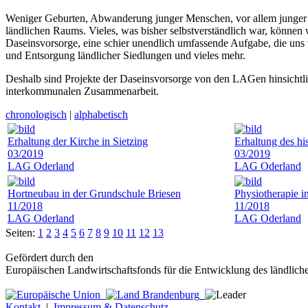
Weniger Geburten, Abwanderung junger Menschen, vor allem junger F
ländlichen Raums. Vieles, was bisher selbstverständlich war, können 
Daseinsvorsorge, eine schier unendlich umfassende Aufgabe, die uns t
und Entsorgung ländlicher Siedlungen und vieles mehr.
Deshalb sind Projekte der Daseinsvorsorge von den LAGen hinsichtl
interkommunalen Zusammenarbeit.
chronologisch
|
alphabetisch
Erhaltung der Kirche in Sietzing
Erhaltung des hi
03/2019
03/2019
LAG Oderland
LAG Oderland
Hortneubau in der Grundschule Briesen
Physiotherapie i
11/2018
11/2018
LAG Oderland
LAG Oderland
Seiten:
1
2
3
4
5
6
7
8
9
10
11
12
13
Gefördert durch den
Europäischen Landwirtschaftsfonds für die Entwicklung des ländlic
Kontakt
|
Impressum & Datenschutz