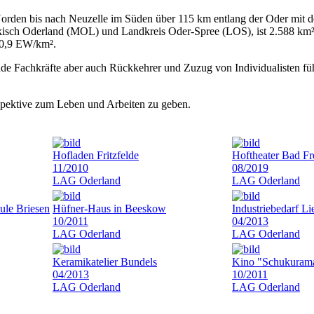
den bis nach Neuzelle im Süden über 115 km entlang der Oder mit d
rkisch Oderland (MOL) und Landkreis Oder-Spree (LOS), ist 2.588 km² 
 40,9 EW/km².
 Fachkräfte aber auch Rückkehrer und Zuzug von Individualisten fü
rspektive zum Leben und Arbeiten zu geben.
Hofladen Fritzfelde
Hoftheater Bad F
11/2010
08/2019
LAG Oderland
LAG Oderland
ule Briesen
Hüfner-Haus in Beeskow
Industriebedarf L
10/2011
04/2013
LAG Oderland
LAG Oderland
Keramikatelier Bundels
Kino "Schukuram
04/2013
10/2011
LAG Oderland
LAG Oderland