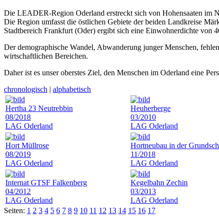
Die LEADER-Region Oderland erstreckt sich von Hohensaaten im Nor
Die Region umfasst die östlichen Gebiete der beiden Landkreise Mä
Stadtbereich Frankfurt (Oder) ergibt sich eine Einwohnerdichte von
Der demographische Wandel, Abwanderung junger Menschen, fehlende
wirtschaftlichen Bereichen.
Daher ist es unser oberstes Ziel, den Menschen im Oderland eine Pe
chronologisch
|
alphabetisch
Hertha 23 Neutrebbin
Heuherberge
08/2018
03/2010
LAG Oderland
LAG Oderland
Hort Müllrose
Hortneubau in der Grundsch
08/2019
11/2018
LAG Oderland
LAG Oderland
Internat GTSF Falkenberg
Kegelbahn Zechin
04/2012
03/2013
LAG Oderland
LAG Oderland
Seiten:
1
2
3
4
5
6
7
8
9
10
11
12
13
14
15
16
17